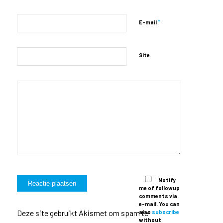
*
E-mail
Site
Notify
me of followup
comments via
e-mail. You can
Deze site gebruikt Akismet om spam te
also
subscribe
without