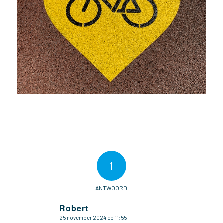
1
ANTWOORD
Robert
25 november 2024 op 11:55
zegt: