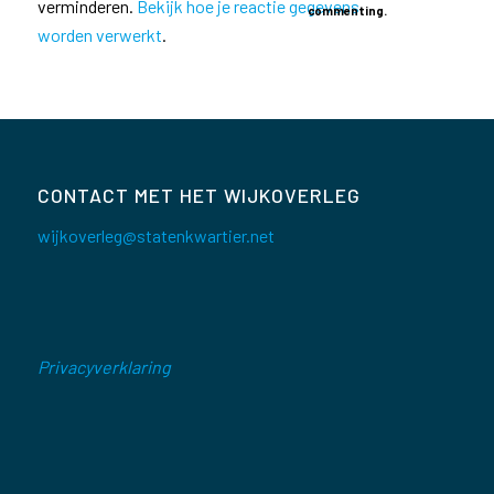
verminderen.
Bekijk hoe je reactie gegevens
commenting.
worden verwerkt
.
CONTACT MET HET WIJKOVERLEG
wijkoverleg@statenkwartier.net
Privacyverklaring