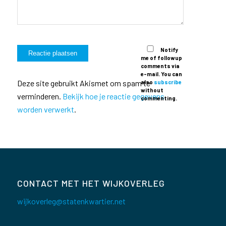
Notify
me of followup
comments via
e-mail. You can
Deze site gebruikt Akismet om spam te
also
subscribe
without
verminderen.
Bekijk hoe je reactie gegevens
commenting.
worden verwerkt
.
CONTACT MET HET WIJKOVERLEG
wijkoverleg@statenkwartier.net