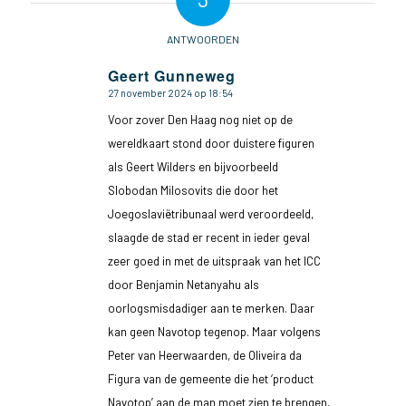
ANTWOORDEN
Geert Gunneweg
27 november 2024 op 18:54
zegt:
Voor zover Den Haag nog niet op de
wereldkaart stond door duistere figuren
als Geert Wilders en bijvoorbeeld
Slobodan Milosovits die door het
Joegoslaviëtribunaal werd veroordeeld,
slaagde de stad er recent in ieder geval
zeer goed in met de uitspraak van het ICC
door Benjamin Netanyahu als
oorlogsmisdadiger aan te merken. Daar
kan geen Navotop tegenop. Maar volgens
Peter van Heerwaarden, de Oliveira da
Figura van de gemeente die het ‘product
Navotop’ aan de man moet zien te brengen,