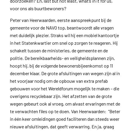
doorzoeken? En, last but not least, what’s in it for us,
voor ons als buurtbewoners?
Peter van Heerwaarden, eerste aanspreekpunt bij de
gemeente voor de NAVO top, beantwoordt alle vragen
met duidelijk plezier. Straks wil hij een mobiel kantoortje
in het Statenkwartier om snel op zorgen te reageren. Hij
schakelt tussen de ministeries, de gemeente en de
politie. De bereikbaarheids- en veiligheidsplannen zijn,
hoopt hij, bij de volgende bewonersbijeenkomst op 11
december klaar. De grote afsluitingen van wegen zijn al in
het voorjaar nodig om de opbouw van extra prefab
gebouwen voor het Wereldforum mogelijk te maken – die
overigens recyclebaar zijn. Het afzetten van de grote
wegen gebeurt ook al vroeg, om alvast ervaringen met de
te verwachten files op te doen. Van Heerwaarden: “Beter
in één keer omleidingen goed faciliteren dan steeds weer
nieuwe afsluitingen, dat geeft verwarring. En ja, graag