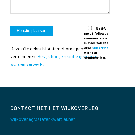
Notify
me of followup
comments via
e-mail. You can
Deze site gebruikt Akismet om spam te
also
subscribe
without
verminderen.
Bekijk hoe je reactie gegevens
commenting.
worden verwerkt
.
CONTACT MET HET WIJKOVERLEG
wijkoverleg@statenkwartier.net