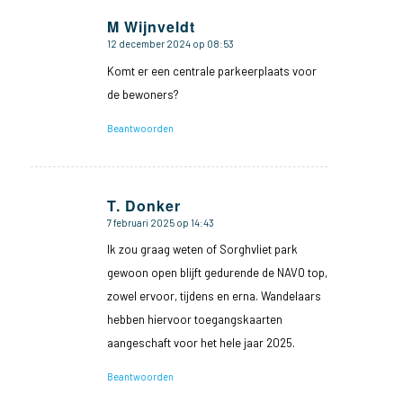
M Wijnveldt
12 december 2024 op 08:53
zegt:
Komt er een centrale parkeerplaats voor
de bewoners?
Beantwoorden
T. Donker
7 februari 2025 op 14:43
zegt:
Ik zou graag weten of Sorghvliet park
gewoon open blijft gedurende de NAVO top,
zowel ervoor, tijdens en erna. Wandelaars
hebben hiervoor toegangskaarten
aangeschaft voor het hele jaar 2025.
Beantwoorden