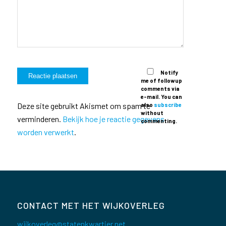
Notify
me of followup
comments via
e-mail. You can
Deze site gebruikt Akismet om spam te
also
subscribe
without
verminderen.
Bekijk hoe je reactie gegevens
commenting.
worden verwerkt
.
CONTACT MET HET WIJKOVERLEG
wijkoverleg@statenkwartier.net