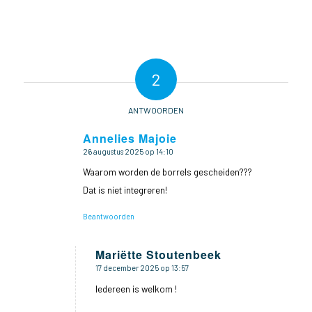
2
ANTWOORDEN
Annelies Majoie
26 augustus 2025 op 14:10
zegt:
Waarom worden de borrels gescheiden???
Dat is niet integreren!
Beantwoorden
Mariëtte Stoutenbeek
17 december 2025 op 13:57
zegt:
Iedereen is welkom !