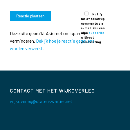
Notify
me of followup
comments via
e-mail. You can
Deze site gebruikt Akismet om spam te
also
subscribe
without
verminderen.
Bekijk hoe je reactie gegevens
commenting.
worden verwerkt
.
CONTACT MET HET WIJKOVERLEG
wijkoverleg@statenkwartier.net