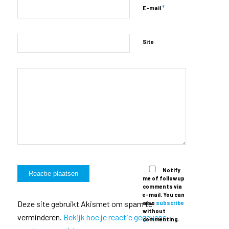
*
E-mail
Site
Notify
me of followup
comments via
e-mail. You can
Deze site gebruikt Akismet om spam te
also
subscribe
without
verminderen.
Bekijk hoe je reactie gegevens
commenting.