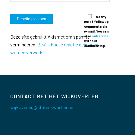
Notify
me of followup
comments via
e-mail. You can
Deze site gebruikt Akismet om spam te
also
subscribe
without
verminderen.
Bekijk hoe je reactie gegevens
commenting.
worden verwerkt
.
CONTACT MET HET WIJKOVERLEG
wijkoverleg@statenkwartier.net