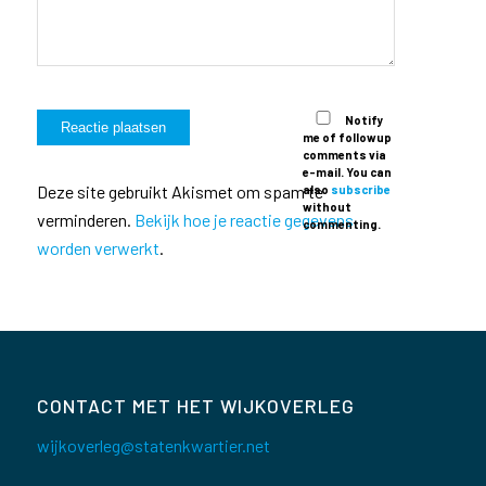
Notify
me of followup
comments via
e-mail. You can
Deze site gebruikt Akismet om spam te
also
subscribe
without
verminderen.
Bekijk hoe je reactie gegevens
commenting.
worden verwerkt
.
CONTACT MET HET WIJKOVERLEG
wijkoverleg@statenkwartier.net