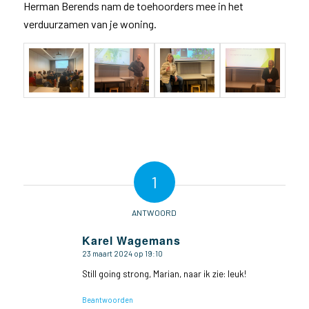
Herman Berends nam de toehoorders mee in het
verduurzamen van je woning.
1
ANTWOORD
Karel Wagemans
23 maart 2024 op 19:10
zegt:
Still going strong, Marian, naar ik zie: leuk!
Beantwoorden