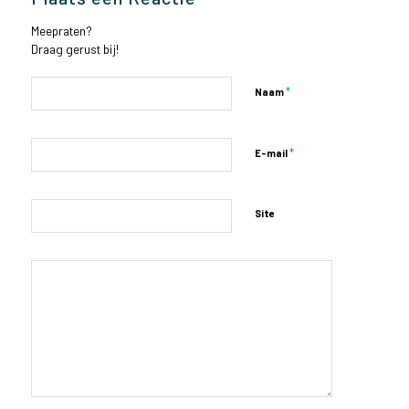
Meepraten?
Draag gerust bij!
*
Naam
*
E-mail
Site