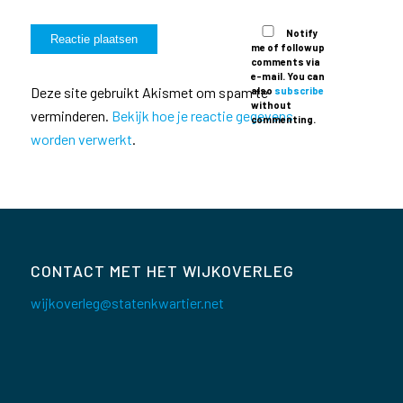
Notify
me of followup
comments via
e-mail. You can
Deze site gebruikt Akismet om spam te
also
subscribe
without
verminderen.
Bekijk hoe je reactie gegevens
commenting.
worden verwerkt
.
CONTACT MET HET WIJKOVERLEG
wijkoverleg@statenkwartier.net