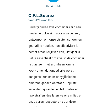
ANTWOORD
C.F.L.Suarez
14 april 2024 op 15:58
zegt:
Ondergrondse afvalcontainers zijn een
moderne oplossing voor afvalbeheer,
ontworpen om onze straten schoon en
geurvrij te houden. Hun effectiviteit is
echter afhankelijk van een juist gebruik.
Het is essentieel om afval in de container
te plaatsen, niet eromheen, om te
voorkomen dat ongedierte wordt
aangetrokken en er onhygiënische
omstandigheden ontstaan. Onjuiste
verwijdering kan leiden tot boetes en
taakstraffen, dus laten we ons milieu en
onze buren respecteren door deze