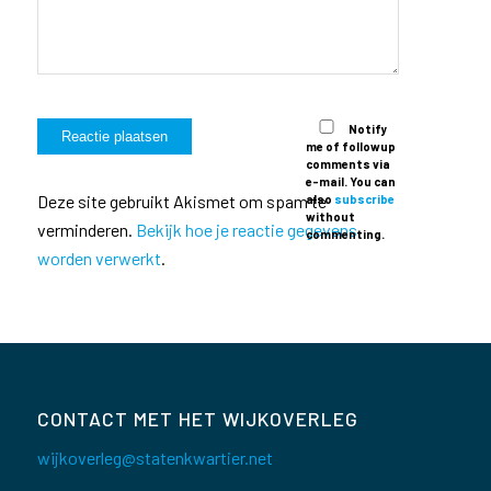
Notify
me of followup
comments via
e-mail. You can
Deze site gebruikt Akismet om spam te
also
subscribe
without
verminderen.
Bekijk hoe je reactie gegevens
commenting.
worden verwerkt
.
CONTACT MET HET WIJKOVERLEG
wijkoverleg@statenkwartier.net