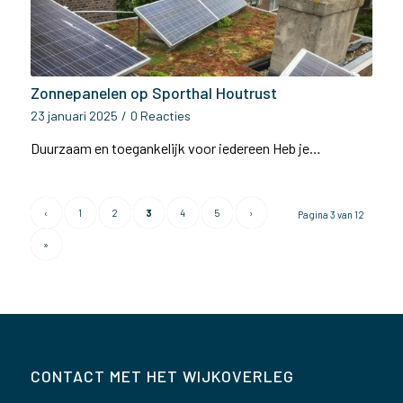
Zonnepanelen op Sporthal Houtrust
23 januari 2025
/
0 Reacties
Duurzaam en toegankelijk voor iedereen Heb je…
‹
1
2
3
4
5
›
Pagina 3 van 12
»
CONTACT MET HET WIJKOVERLEG