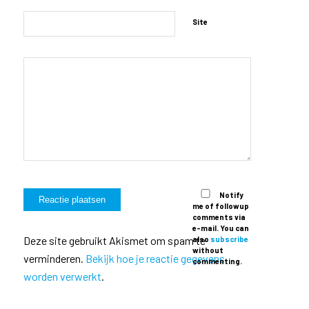
Site
Notify
me of followup
comments via
e-mail. You can
Deze site gebruikt Akismet om spam te
also
subscribe
without
verminderen.
Bekijk hoe je reactie gegevens
commenting.
worden verwerkt
.