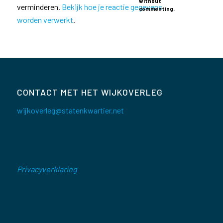
without
verminderen.
Bekijk hoe je reactie gegevens
commenting.
worden verwerkt
.
CONTACT MET HET WIJKOVERLEG
wijkoverleg@statenkwartier.net
Privacyverklaring