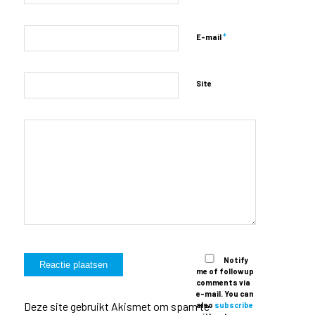
*
E-mail
Site
Notify
me of followup
comments via
e-mail. You can
Deze site gebruikt Akismet om spam te
also
subscribe