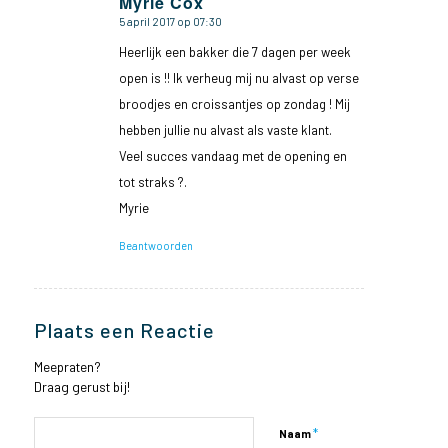
Myrie Cox
5 april 2017 op 07:30
zegt:
Heerlijk een bakker die 7 dagen per week
open is !! Ik verheug mij nu alvast op verse
broodjes en croissantjes op zondag ! Mij
hebben jullie nu alvast als vaste klant.
Veel succes vandaag met de opening en
tot straks ?.
Myrie
Beantwoorden
Plaats een Reactie
Meepraten?
Draag gerust bij!
*
Naam