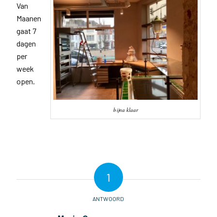
Van
Maanen
gaat 7
dagen
per
week
open.
bijna klaar
1
ANTWOORD