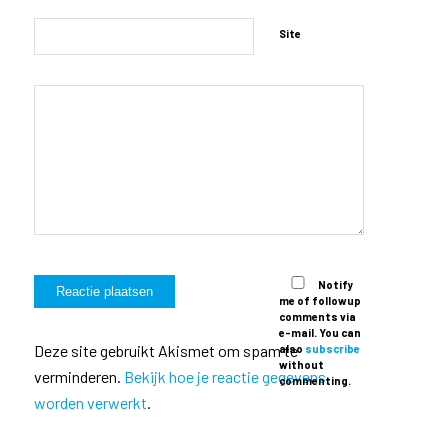
Site
Notify
me of followup
comments via
e-mail. You can
Deze site gebruikt Akismet om spam te
also
subscribe
without
verminderen.
Bekijk hoe je reactie gegevens
commenting.
worden verwerkt
.