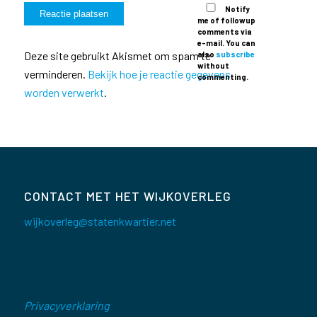
Notify
me of followup
comments via
e-mail. You can
Deze site gebruikt Akismet om spam te
also
subscribe
without
verminderen.
Bekijk hoe je reactie gegevens
commenting.
worden verwerkt
.
CONTACT MET HET WIJKOVERLEG
wijkoverleg@statenkwartier.net
Privacyverklaring