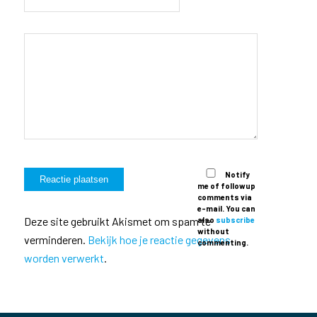
Notify
me of followup
comments via
e-mail. You can
Deze site gebruikt Akismet om spam te
also
subscribe
without
verminderen.
Bekijk hoe je reactie gegevens
commenting.
worden verwerkt
.