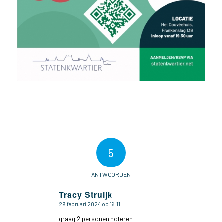
5
ANTWOORDEN
Tracy Struijk
29 februari 2024 op 16:11
zegt:
graag 2 personen noteren