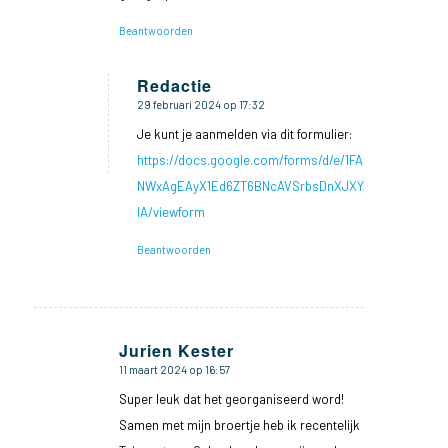
Beantwoorden
Redactie
29 februari 2024 op 17:32
zegt:
Je kunt je aanmelden via dit formulier:
https://docs.google.com/forms/d/e/1FAIpQLSccmd-
NWxAgEAyX1Ed6ZT6BNcAVSrbsDnXJXYAHIQpvPIY-
IA/viewform
Beantwoorden
Jurien Kester
11 maart 2024 op 16:57
zegt:
Super leuk dat het georganiseerd word!
Samen met mijn broertje heb ik recentelijk