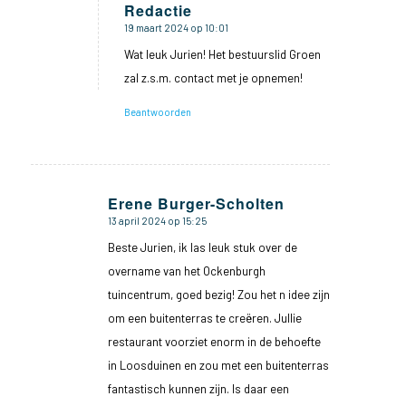
Redactie
19 maart 2024 op 10:01
zegt:
Wat leuk Jurien! Het bestuurslid Groen
zal z.s.m. contact met je opnemen!
Beantwoorden
Erene Burger-Scholten
13 april 2024 op 15:25
zegt:
Beste Jurien, ik las leuk stuk over de
overname van het Ockenburgh
tuincentrum, goed bezig! Zou het n idee zijn
om een buitenterras te creëren. Jullie
restaurant voorziet enorm in de behoefte
in Loosduinen en zou met een buitenterras
fantastisch kunnen zijn. Is daar een