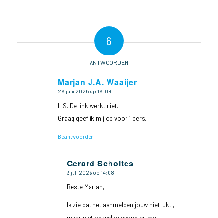
6
ANTWOORDEN
Marjan J.A. Waaijer
29 juni 2026 op 19:09
zegt:
L.S. De link werkt niet.
Graag geef ik mij op voor 1 pers.
Beantwoorden
Gerard Scholtes
3 juli 2026 op 14:08
zegt:
Beste Marian,
Ik zie dat het aanmelden jouw niet lukt.,
maar niet op welke avond en met