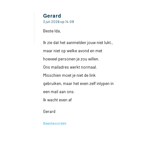
Gerard
3 juli 2026 op 14:09
zegt:
Beste Ida,
Ik zie dat het aanmelden jouw niet lukt.,
maar niet op welke avond en met
hoeveel personen je zou willen.
Ons mailadres werkt normaal.
Misschien moet je niet de link
gebruiken, maar het even zelf intypen in
een mail aan ons.
Ik wacht even af
Gerard
Beantwoorden