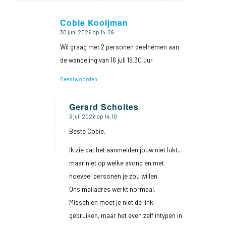
Cobie Kooijman
30 juni 2026 op 14:26
zegt:
Wil graag met 2 personen deelnemen aan
de wandeling van 16 juli 19.30 uur
Beantwoorden
Gerard Scholtes
3 juli 2026 op 14:10
zegt:
Beste Cobie,
Ik zie dat het aanmelden jouw niet lukt.,
maar niet op welke avond en met
hoeveel personen je zou willen.
Ons mailadres werkt normaal.
Misschien moet je niet de link
gebruiken, maar het even zelf intypen in