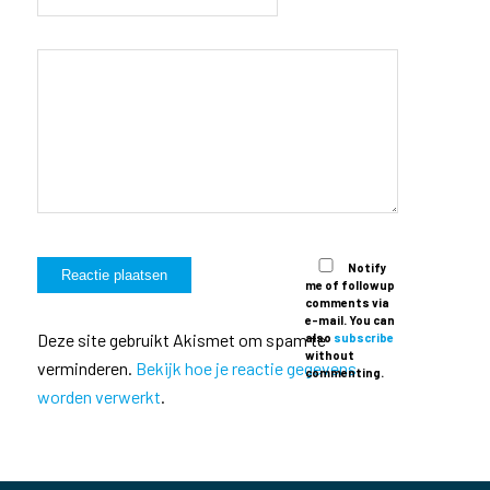
Notify
me of followup
comments via
e-mail. You can
Deze site gebruikt Akismet om spam te
also
subscribe
without
verminderen.
Bekijk hoe je reactie gegevens
commenting.
worden verwerkt
.