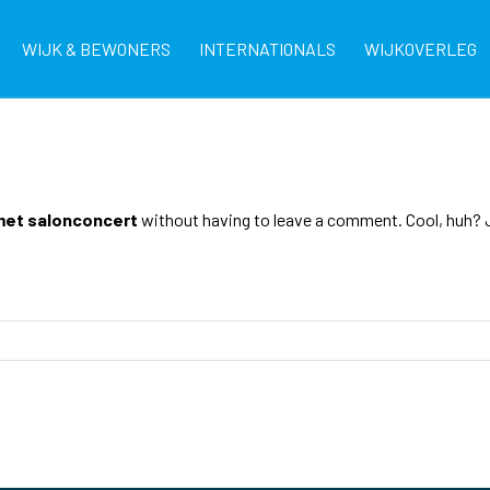
WIJK & BEWONERS
INTERNATIONALS
WIJKOVERLEG
met salonconcert
without having to leave a comment. Cool, huh? J