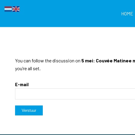
HOME
You can follow the discussion on
5 mei: Couvée Matinee 
you’re all set.
E-mail