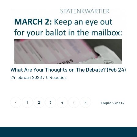
What Are Your Thoughts on The Debate? (Feb 24)
24 februari 2026
/
0 Reacties
‹
1
2
3
4
›
»
Pagina 2 van 13