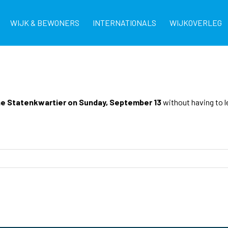
WIJK & BEWONERS
INTERNATIONALS
WIJKOVERLEG
he Statenkwartier on Sunday, September 13
without having to l