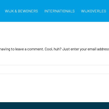
WIJK & BEWONERS
INTERNATIONALS
WIJKOVERLEG
aving to leave a comment. Cool, huh? Just enter your email address i