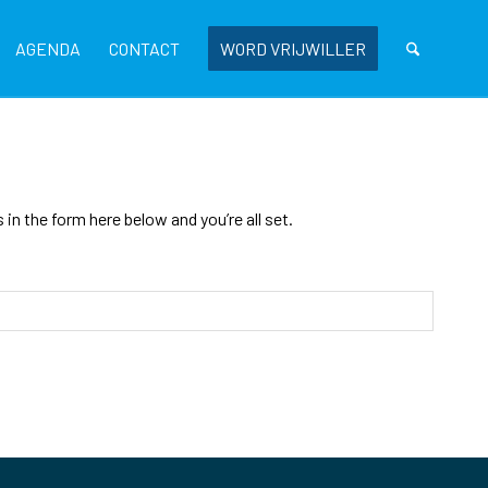
AGENDA
CONTACT
WORD VRIJWILLER
n the form here below and you’re all set.