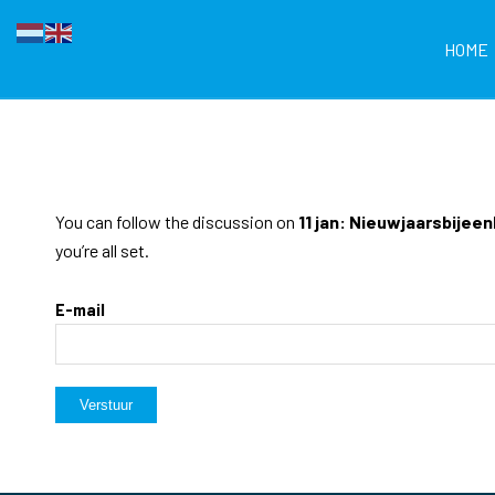
HOME
You can follow the discussion on
11 jan: Nieuwjaarsbijee
you’re all set.
E-mail