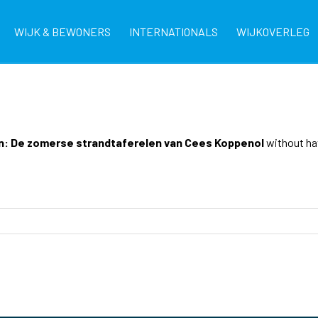
WIJK & BEWONERS
INTERNATIONALS
WIJKOVERLEG
n: De zomerse strandtaferelen van Cees Koppenol
without hav