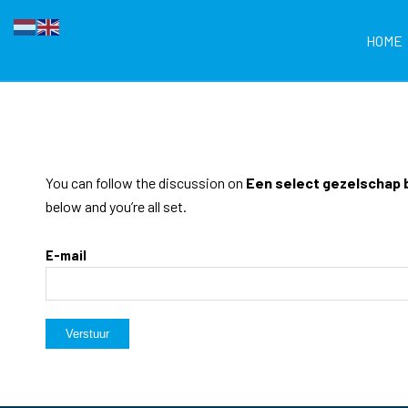
HOME
You can follow the discussion on
Een select gezelschap 
below and you’re all set.
E-mail