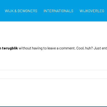
WIJK & BEWONERS
INTERNATIONALS
WIJKOVERLEG
n terugblik
without having to leave a comment. Cool, huh? Just enter